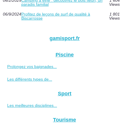
06/2/2025
Camping à elne : découvrez le bois fleuri, un
1 604
paradis familial
Views
06/9/2024
Profitez de leçons de surf de qualité à
1 801
Biscarrosse
Views
gamisport.fr
Piscine
Prolongez vos baignades...
Les différents types de...
Sport
Les meilleures disciplines...
Tourisme